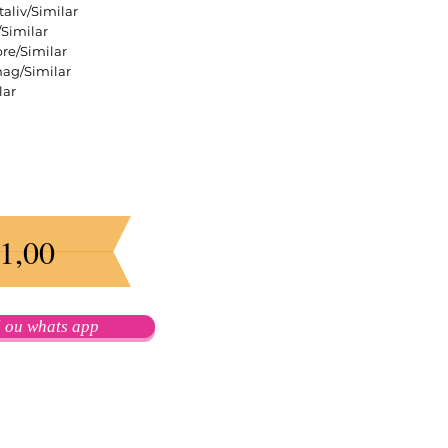
aliv/Similar
/Similar
bre/Similar
mag/Similar
lar
1,00
l ou whats app