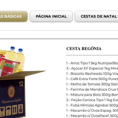
AS BÁSICAS
PÁGINA INICIAL
CESTAS DE NATAL 
CESTA BEGÕNIA
1 - Arroz Tipo 1 5kg Nutripar/
3 - Açúcar EF Especial 1kg Mir
1 - Biscoito Recheado 100g Vis
1 - Café Extra Forte 500g Pure
1 - Molho de Tomate 300g Stel
1 - Farinha de Mandioca Crua
1 - Mistura para Bolo 300g Bo
2 - Feijão Carioca Tipo 1 1kg E
1 - Fubá Mimoso Agrobal 500g
1 - Macarrão c/ Ovos Espag. 50
1 - Macarrão c/ OvosParaf. 500g