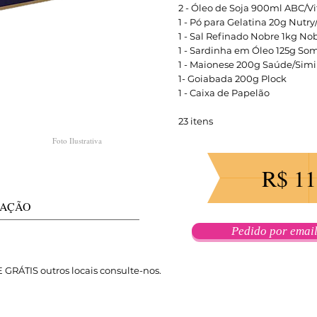
2 - Óleo de Soja 900ml ABC/Vit
1 - Pó para Gelatina 20g Nutry
1 - Sal Refinado Nobre 1kg No
1 - Sardinha em Óleo 125g So
1 - Maionese 200g Saúde/Simi
1- Goiabada 200g Plock
1 - Caixa de Papelão
23 itens
Foto Ilustrativa
R$ 11
ZAÇÃO
Pedido por emai
GRÁTIS outros locais consulte-nos.